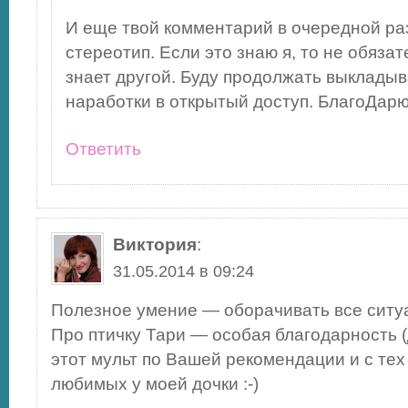
И еще твой комментарий в очередной ра
стереотип. Если это знаю я, то не обяза
знает другой. Буду продолжать выкладыв
наработки в открытый доступ. БлагоДарю
Ответить
Виктория
:
31.05.2014 в 09:24
Полезное умение — оборачивать все ситуа
Про птичку Тари — особая благодарность 
этот мульт по Вашей рекомендации и с тех
любимых у моей дочки :-)