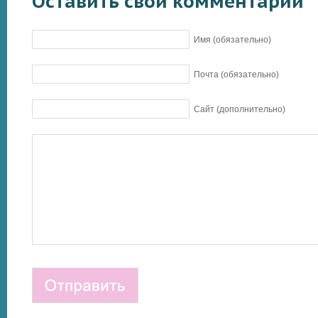
Оставить свой комментарий
Имя (обязательно)
Почта (обязательно)
Сайт (дополнительно)