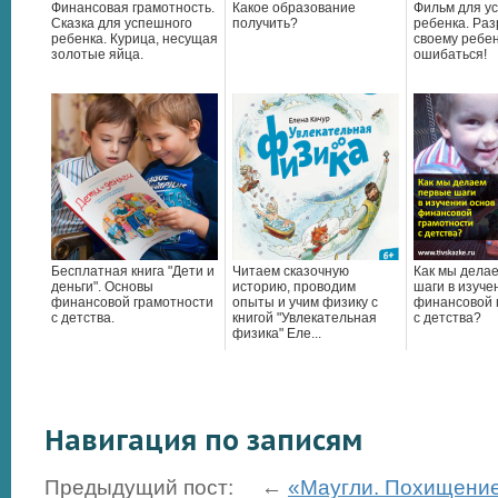
Финансовая грамотность.
Какое образование
Фильм для у
Сказка для успешного
получить?
ребенка. Ра
ребенка. Курица, несущая
своему ребе
золотые яйца.
ошибаться!
Бесплатная книга "Дети и
Читаем сказочную
Как мы дела
деньги". Основы
историю, проводим
шаги в изуче
финансовой грамотности
опыты и учим физику с
финансовой 
с детства.
книгой "Увлекательная
с детства?
физика" Еле...
Навигация по записям
Предыдущий пост: ←
«Маугли. Похищение