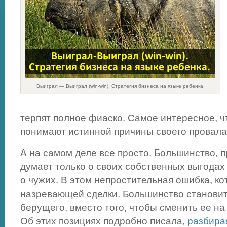
Выиграл — Выиграл (win-win). Стратегия бизнеса на языке ребенка.
терпят полное фиаско. Самое интересное, ч
понимают истинной причины своего провала
А на самом деле все просто. Большинство, п
думает только о своих собственных выгодах
о чужих. В этом непростительная ошибка, ко
назревающей сделки. Большинство становит
берущего, вместо того, чтобы сменить ее н
Об этих позициях подробно писала,
разбира