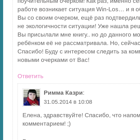
поучительным очерком! Как раз, именно се
работе возникает ситуация Win-Los… и я о
Вы со своим очерком, ещё раз подтверди
не экологичности ситуации! Уже нашла реше
Вы присылали мне книгу.. но до данного мо
ребёнком её не рассматривала. Но, сейча
Спасибо! Буду с интересом следить за ко
новыми очерками от Вас!
Ответить
Римма Казри
:
31.05.2014 в 10:08
Елена, здравствуйте! Спасибо, что напо
комментарием! ;)