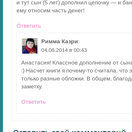
и тут сын (5 лет) дополнил цепочку — и б
ему относим часть денег!
Ответить
Римма Казри
:
04.06.2014 в 00:43
Анастасия! Классное дополнение от сына
:) Насчет книги я почему-то считала, что 
только разные обложки. В общем, благод
заметку.
Ответить