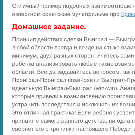
Отличный пример подобных взаимоотношени
известном советском мультфильме про
Крок
Домашнее задание.
Принцип действия сделки Выиграл — Выигра
любой области всегда и везде на стыке взаи
минимум, двух разных сторон. Учитесь сами 
ребенка анализировать любые такие взаимо
области. Всегда задавайтесь вопросом, как
Проиграл-Проиграл (lose-lose) и Выиграл-Про
идеальную Выиграл-Выиграл (win-win). Анал
которые привели к возникновению проигравш
устранить последствия и исключить их возн
Это отличная практика! Если ребенок усвоит
принцип с самого раннего детства, ни одна 
свернет его с тропинки настоящего Победит