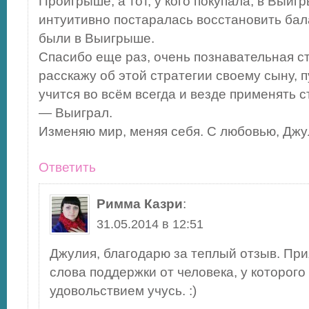
Проигрыше, а тот, у кого покупала, в Выигр
интуитивно постаралась восстановить бал
были в Выигрыше.
Спасибо еще раз, очень познавательная ст
расскажу об этой стратегии своему сыну, п
учится во всём всегда и везде применять 
— Выиграл.
Изменяю мир, меняя себя. С любовью, Джу
Ответить
Римма Казри
:
31.05.2014 в 12:51
Джулия, благодарю за теплый отзыв. При
слова поддержки от человека, у которого
удовольствием учусь. :)