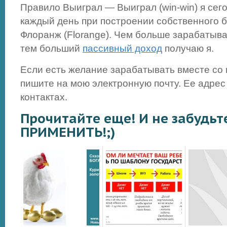
Правило Выиграл — Выиграл (win-win) я сег
каждый день при построении собственного 
Флоранж (Florange). Чем больше зарабатыв
тем больший
пассивный доход
получаю я.
Если есть желание зарабатывать вместе со 
пишите на мою электронную почту. Ее адрес
контактах.
Прочитайте еще! И не забудьт
ПРИМЕНИТЬ!;)