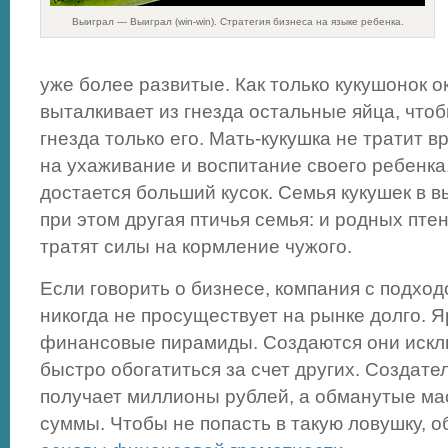
Выиграл — Выиграл (win-win). Стратегия бизнеса на языке ребенка.
уже более развитые. Как только кукушонок о
выталкивает из гнезда остальные яйца, что
гнезда только его. Мать-кукушка не тратит в
на ухаживание и воспитание своего ребенка
достается больший кусок. Семья кукушек в 
при этом другая птичья семья: и родных пте
тратят силы на кормление чужого.
Если говорить о бизнесе, компания с подхо
никогда не просуществует на рынке долго. 
финансовые пирамиды. Создаются они искл
быстро обогатиться за счет других. Создате
получает миллионы рублей, а обманутые м
суммы. Чтобы не попасть в такую ловушку, о