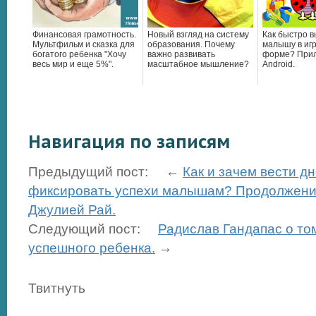
Финансовая грамотность.
Новый взгляд на систему
Как быстро в
Мультфильм и сказка для
образования. Почему
малышу в иг
богатого ребенка "Хочу
важно развивать
форме? При
весь мир и еще 5%".
масштабное мышление?
Android.
Навигация по записям
Предыдущий пост: ←
Как и зачем вести д
фиксировать успехи малышам? Продолжени
Джулией Рай.
Следующий пост:
Радислав Гандапас о том
успешного ребенка.
→
Твитнуть