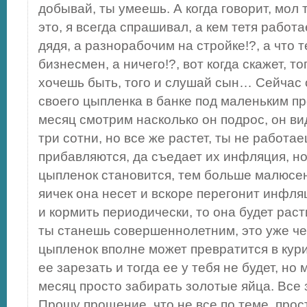
добывай, ты умеешь. А когда говорит, мол т
это, я всегда спрашивал, а кем тетя работа
дядя, а разнорабочим на стройке!?, а что 
бизнесмен, а ничего!?, вот когда скажет, т
хочешь быть, того и слушай сын… Сейчас
своего цыпленка в банке под маленьким п
месяц смотрим насколько он подрос, он вид
три сотни, но все же растет, ты не работае
прибавляются, да съедает их инфляция, но
цыпленок становится, тем больше малюсе
яичек она несет и вскоре перегонит инфля
и кормить периодически, то она будет раст
ты станешь совершеннолетним, это уже чер
цыпленок вполне может превратится в кур
ее зарезать и тогда ее у тебя не будет, н
месяц просто забирать золотые яйца. Все з
Прошу прощение, что не все по теме, прос