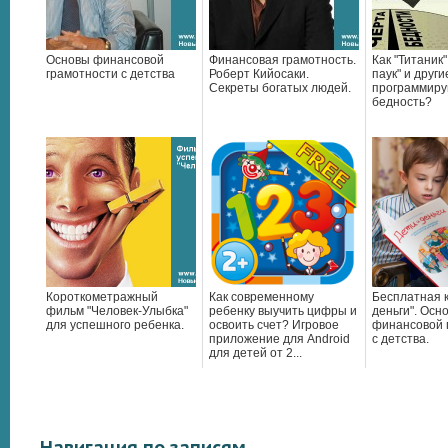
Основы финансовой
Финансовая грамотность.
Как "Титаник"
грамотности с детства
Роберт Кийосаки.
паук" и друг
Секреты богатых людей.
программиру
бедность?
Короткометражный
Как современному
Бесплатная к
фильм "Человек-Улыбка"
ребенку выучить цифры и
деньги". Осн
для успешного ребенка.
освоить счет? Игровое
финансовой 
приложение для Android
с детства.
для детей от 2...
Навигация по записям